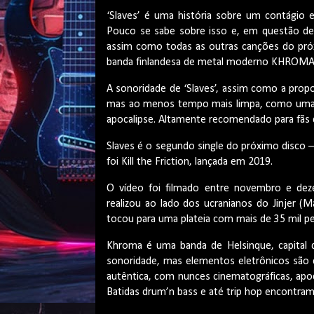
‘Slaves’ é uma história sobre um contági
Pouco se sabe sobre isso e, em questão d
assim como todas as outras canções do próxi
banda finlandesa de metal moderno KHROMA
A sonoridade de ‘Slaves’, assim como a propo
mas ao menos tempo mais limpa, como uma c
apocalipse. Altamente recomendado para fãs 
Slaves é o segundo single do próximo disco – 
foi Kill the Friction, lançada em 2019.
O vídeo foi filmado entre novembro e dez
realizou ao lado dos ucranianos do Jinjer
tocou para uma plateia com mais de 35 mil p
Khroma é uma banda de Helsinque, capital da
sonoridade, mas elementos eletrônicos são
autêntica, com nunces cinematográficas, apoc
Batidas drum’n bass e até trip hop encontra