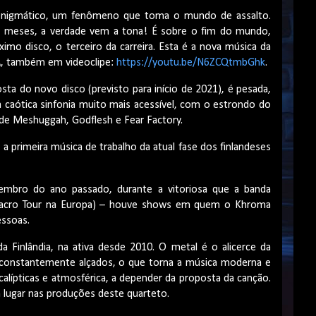
o enigmático, um fenômeno que toma o mundo de assalto.
e meses, a verdade vem a tona! É sobre o fim do mundo,
mo disco, o terceiro da carreira. Esta é a nova música da
, também em videoclipe:
https://youtu.be/N6ZCQtmbGhk
.
sta do novo disco (previsto para início de 2021), é pesada,
aótica sinfonia muito mais acessível, com o estrondo do
de Meshuggah, Godflesh e Fear Factory.
a primeira música de trabalho da atual fase dos finlandeses
embro do ano passado, durante a vitoriosa que a banda
 (Macro Tour na Europa) – houve shows em quem o Khroma
essoas.
 Finlândia, na ativa desde 2010. O metal é o alicerce da
 constantemente alçados, o que torna a música moderna e
alípticas e atmosférica, a depender da proposta da canção.
m lugar nas produções deste quarteto.