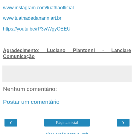
www.instagram.com/tuathaofficial
www.tuathadedanann.art.br
https://youtu.be/rP3wWgyOEEU
Agradecimento: Luciano Piantonni - Lanciare
Comunicação
Nenhum comentário:
Postar um comentário
‹
›
Página inicial
Ver versão para a web