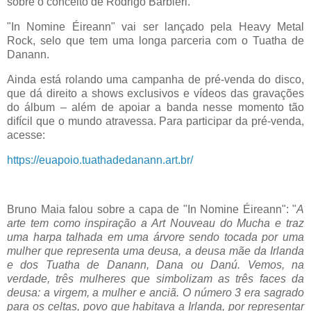
sobre o conceito de Rodrigo Barbieri.
"In Nomine Éireann" vai ser lançado pela Heavy Metal
Rock, selo que tem uma longa parceria com o Tuatha de
Danann.
Ainda está rolando uma campanha de pré-venda do disco,
que dá direito a shows exclusivos e vídeos das gravações
do álbum – além de apoiar a banda nesse momento tão
difícil que o mundo atravessa. Para participar da pré-venda,
acesse:
https://euapoio.tuathadedanann.art.br/
Bruno Maia falou sobre a capa de "In Nomine Éireann": "
A
arte tem como inspiração a Art Nouveau do Mucha e traz
uma harpa talhada em uma árvore sendo tocada por uma
mulher que representa uma deusa, a deusa mãe da Irlanda
e dos Tuatha de Danann, Dana ou Danú. Vemos, na
verdade, três mulheres que simbolizam as três faces da
deusa: a virgem, a mulher e anciã. O número 3 era sagrado
para os celtas, povo que habitava a Irlanda, por representar