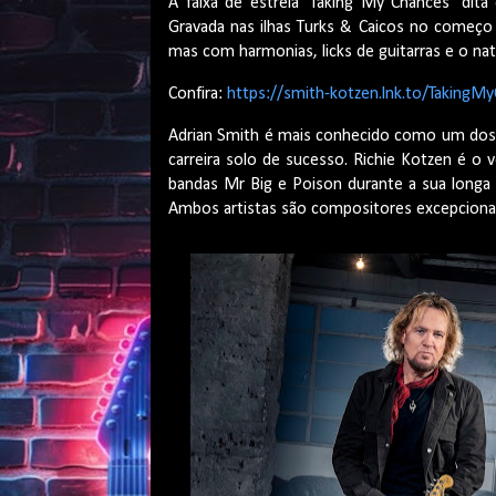
A faixa de estreia ‘Taking My Chances’ dit
Gravada nas ilhas Turks & Caicos no começo 
mas com harmonias, licks de guitarras e o nat
Confira:
https://smith-kotzen.lnk.to/TakingM
Adrian Smith é mais conhecido como um dos 
carreira solo de sucesso. Richie Kotzen é o 
bandas Mr Big e Poison durante a sua longa e
Ambos artistas são compositores excepciona