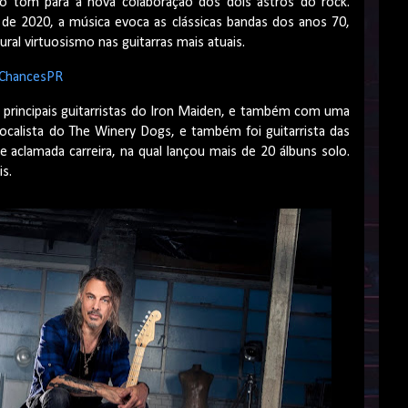
a o tom para a nova colaboração dos dois astros do rock.
de 2020, a música evoca as clássicas bandas dos anos 70,
ural virtuosismo nas guitarras mais atuais.
yChancesPR
principais guitarristas do Iron Maiden, e também com uma
vocalista do The Winery Dogs, e também foi guitarrista das
 aclamada carreira, na qual lançou mais de 20 álbuns solo.
is.