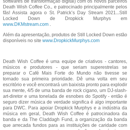
softwares de transformação digital) com os novos parceiros
Death Wish Coffee Co., e patrocinado principalmente pelos
fãs! Assista agora o St. Patrick’s Day Stream 2021...Still
Locked Down de Dropkick Murphys em
www.DKMstream.com
.
Além da apresentação, produtos de Still Locked Down estão
disponíveis no site
www.DropkickMurphys.com
Death Wish Coffee é uma equipe de criativos - cantores,
músicos e produtores - que seriam superestrelas se
preparar o Café Mais Forte do Mundo não tivesse se
tornado sua primeira prioridade. Dê uma volta em seu
escritório e você encontrará um baixista pronto para explodir
sua mente, 4/5 de uma banda de rock cigano, um DJ-slash-
art-diretor e uma tonelada de esnobes do Spotify - então é
seguro dizer música de verdade significa é algo importante
para DWC. Para apoiar Dropkick Murphys e a indústria da
música em geral, Death Wish Coffee é patrocinadora da
banda e da The Claddagh Fund, a organização da banda
que arrecada fundos para as instituições de caridade com