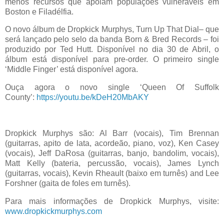
menos recursos que apoiam populações vulneráveis ​​em
Boston e Filadélfia.
O novo álbum de Dropkick Murphys, Turn Up That Dial– que
será lançado pelo selo da banda Born & Bred Records – foi
produzido por Ted Hutt. Disponível no dia 30 de Abril, o
álbum está disponível para pre-order. O primeiro single
‘Middle Finger’ está disponível agora.
Ouça agora o novo single ‘Queen Of Suffolk
County’:
https://youtu.be/kDeH20MbAKY
Dropkick Murphys são: Al Barr (vocais), Tim Brennan
(guitarras, apito de lata, acordeão, piano, voz), Ken Casey
(vocais), Jeff DaRosa (guitarras, banjo, bandolim, vocais),
Matt Kelly (bateria, percussão, vocais), James Lynch
(guitarras, vocais), Kevin Rheault (baixo em turnês) and Lee
Forshner (gaita de foles em turnês).
Para mais informações de Dropkick Murphys, visite:
www.dropkickmurphys.com