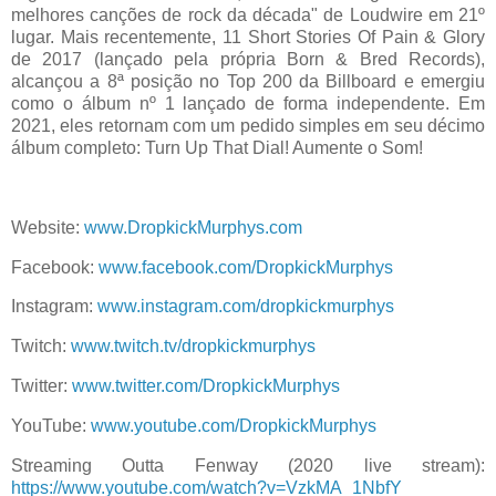
melhores canções de rock da década" de Loudwire em 21º
lugar. Mais recentemente, 11 Short Stories Of Pain & Glory
de 2017 (lançado pela própria Born & Bred Records),
alcançou a 8ª posição no Top 200 da Billboard e emergiu
como o álbum nº 1 lançado de forma independente. Em
2021, eles retornam com um pedido simples em seu décimo
álbum completo: Turn Up That Dial! Aumente o Som!
Website:
www.DropkickMurphys.com
Facebook:
www.facebook.com/DropkickMurphys
Instagram:
www.instagram.com/dropkickmurphys
Twitch:
www.twitch.tv/dropkickmurphys
Twitter:
www.twitter.com/DropkickMurphys
YouTube:
www.youtube.com/DropkickMurphys
Streaming Outta Fenway (2020 live stream):
https://www.youtube.com/watch?v=VzkMA_1NbfY