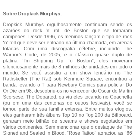
Sobre Dropkick Murphys:
Dropkick Murphys orgulhosamente continuam sendo os
azarões do rock 'n' roll de Boston que se tornaram
campeões. Desde 1996, os meninos lançam o tipo de rock
‘n’ roll que deve ser entoado na última chamada, em arenas
lotadas. Com uma discografia célebre, incluindo The
Warrior’s Code, de 2005, e o clássico quase duplo de
platina "I'm Shipping Up To Boston", eles moveram
silenciosamente mais de 8 milhões de unidades em todo o
mundo. Se você assistiu a um show lendário no The
Rathskeller (The Rat) sob Kenmore Square, encontrou a
banda levando o T para Newbury Comics para policiar Do
Or Die em 98, descobriu-os no vencedor do Oscar de Martin
Scorsese, The Departed, ou viu eles tocando no Coachella
(ou em uma das centenas de outros festivais), você se
tornou parte de sua família extensa. Entre muitos elogios,
eles ganharam três álbuns Top 10 no Top 200 da Billboard,
geraram meio bilhão de streams e shows esgotados em
vários continentes. Sem mencionar que o destaque de The
Signed and Sealed in Blood, "Rose Tattoo" agraciou as "66