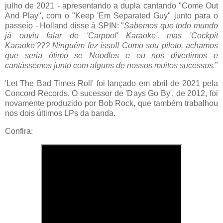
julho de 2021 - apresentando a dupla cantando "Come Out
And Play", com o "Keep 'Em Separated Guy" junto para o
passeio - Holland disse à SPIN: "
Sabemos que todo mundo
já ouviu falar de 'Carpool' Karaoke', mas 'Cockpit
Karaoke'??? Ninguém fez isso!! Como sou piloto, achamos
que seria ótimo se Noodles e eu nos divertimos e
cantássemos junto com alguns de nossos muitos sucessos.
”
'Let The Bad Times Roll' foi lançado em abril de 2021 pela
Concord Records. O sucessor de 'Days Go By', de 2012, foi
novamente produzido por Bob Rock, que também trabalhou
nos dois últimos LPs da banda.
Confira: