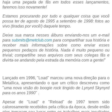
haja uma pegada de fãs em todos esses lançamentos,
faremos isso novamente!
Estamos procurando por tudo e qualquer coisa que você
possa ter de agosto de 1995 a setembro de 1998: fotos ao
vivo (tiradas por você!) daquele tempo.
Deixe sua marca nesses álbuns enviando-nos um e-mail
para
submits@metclub.com
para compartilhar sua história e
receber mais informações sobre como enviar esses
pequenos pedaços de história. Nada é muito pequeno ou
trivial; compartilhe seus arquivos com seus colegas fãs e
divirta-se andando pela estrada da memória com a gente!
"
Lançado em 1996, "Load" marcou uma nova direção para o
Metallica, apresentando o que um crítico descreveu como
"
uma nova visão do boogie rock tingido de Lynyrd Skynyrd
para os anos 1990
" .
Apesar de "Load" e "Reload" de 1997 terem sido
calorosamente recebidos pela crítica da época, desde então
eles tomaram seu lugar entre os trabalhos mais insultados