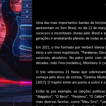
Uma das mais importantes bandas da história 
apresentam no Tom Brasil, no dia 12 de març
sucessos e incontáveis shows pelo Brasil e 
gerações e arrebatando plateias de todas as 
Em 2021, o trio formado por Herbert Vianna (gu
início a um novo espetáculo, "Paralamas Cláss
sucessos absolutos. No palco junto com e
décadas: João Fera (teclados), Monteiro Jr. 
O trio selecionou 31 faixas que sobrevoa
começa pelo disco de estreia, "Cinema Mudo"
(2017). O trajeto entre um ponto e outro é 
Estão lá, por exemplo, as canções políticas
"Alagados", "O Beco", "Perplexo", "O Calib
mais diversas facetas, como "Meu Erro", "L