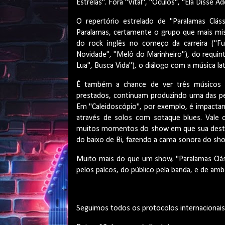
Estrelas". Fora "Vital", "Óculos", "Ela Disse 
O repertório estrelado de "Paralamas Clá
Paralamas, certamente o grupo que mais mist
do rock inglês no começo da carreira ("
Novidade", "Melô do Marinheiro"), do requin
Lua", Busca Vida"), o diálogo com a música lat
É também a chance de ver três músicos ex
prestados, continuam produzindo uma das pe
Em "Caleidoscópio", por exemplo, é impactant
através de solos com sotaque blues. Vale
muitos momentos do show em que sua destrez
do baixo de Bi, fazendo a cama sonora do sho
Muito mais do que um show, "Paralamas Cláss
pelos palcos, do público pela banda, e de am
Seguimos todos os protocolos internacionais 