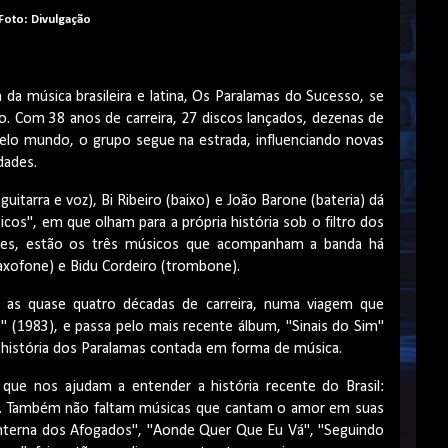
Foto: Divulgação
da música brasileira e latina, Os Paralamas do Sucesso, se
o. Com 38 anos de carreira, 27 discos lançados, dezenas de
pelo mundo, o grupo segue na estrada, influenciando novas
idades.
itarra e voz), Bi Ribeiro (baixo) e João Barone (bateria) dá
icos", em que olham para a própria história sob o filtro dos
les, estão os três músicos que acompanham a banda há
(saxofone) e Bidu Cordeiro (trombone).
m as quase quatro décadas de carreira, numa viagem que
 (1983), e passa pelo mais recente álbum, "Sinais do Sim"
a história dos Paralamas contada em forma de música.
 que nos ajudam a entender a história recente do Brasil:
re". Também não faltam músicas que cantam o amor em suas
anterna dos Afogados", "Aonde Quer Que Eu Vá", "Seguindo