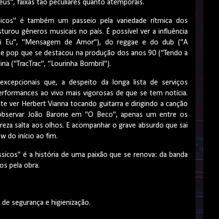
Adeus", faixas tão peculiares quanto atemporais.
ssicos" é também um passeio pela variedade rítmica dos
urou gêneros musicais no país. É possível ver a influência
Fui Eu", "Mensagem de Amor"), do reggae e do dub ("A
te pop que se destacou na produção dos anos 90 ("Tendo a
ina ("TracTrac", "Lourinha Bombril").
cepcionais que, a despeito da longa lista de serviços
rformances ao vivo mais vigorosas de que se tem notícia.
e ver Herbert Vianna tocando guitarra e dirigindo a canção
 observar João Barone em "O Beco", apenas um entre os
a salta aos olhos. E acompanhar o grave absurdo que sai
w do início ao fim.
icos" é a história de uma paixão que se renova: da banda
bos pela obra.
de segurança e higienização.