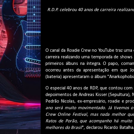
R.D.P. celebrou 40 anos de carreira realiz
O canal da Roadie Crew no YouTube traz uma 
carreira realizando uma temporada de shows 
primeiros álbuns na íntegra. O papo, coman
ocorreu antes da apresentação em que João
(bateria) apresentaram o álbum "Anarkophobia
O especial 40 anos de RDP, que contou com a p
depoimentos de Andreas Kisser (Sepultura), M
Pedrão Nicolas, ex-empresário, roadie e pro
ano será muito movimentado. Já tivemos o 
Crew Online Festival, mas nada melhor que 
Ratos de Porão, que acompanho há muito 
melhores do Brasil
", declarou Ricardo Batalha