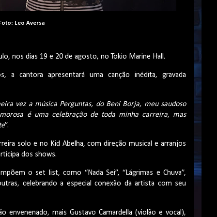
Foto: Leo Aversa
lo, nos dias 19 e 20 de agosto, no Tokio Marine Hall.
s, a cantora apresentará uma canção inédita, gravada
ira vez a música Perguntas, do Beni Borja, meu saudoso
Amorosa é uma celebração de toda minha carreira, mas
te
”.
reira solo e no Kid Abelha, com direção musical e arranjos
rticipa dos shows.
ompõem o set list, como “Nada Sei”, “Lágrimas e Chuva”,
tras, celebrando a especial conexão da artista com seu
o envenenado, mais Gustavo Camardella (violão e vocal),