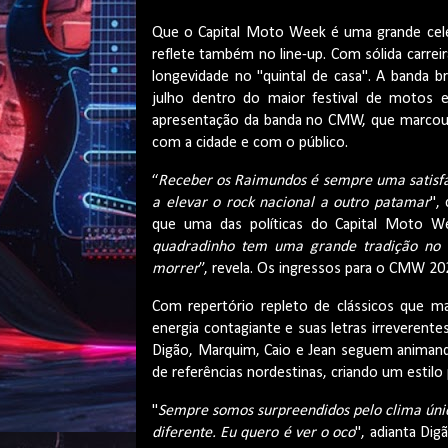
Que o Capital Moto Week é uma grande celeb
reflete também no line-up. Com sólida carr
longevidade no "quintal de casa". A banda br
julho dentro do maior festival de motos e 
apresentação da banda no CMW, que marcou
com a cidade e com o público.
“
Receber os Raimundos é sempre uma satisfaç
a elevar o rock nacional a outro patamar
",
que uma das políticas do Capital Moto We
quadradinho tem uma grande tradição no r
morrer
”, revela. Os ingressos para o CMW 2024
Com repertório repleto de clássicos que 
energia contagiante e suas letras irreverente
Digão, Marquim, Caio e Jean seguem animand
de referências nordestinas, criando um estilo
"
Sempre somos surpreendidos pelo clima únic
diferente. Eu quero é ver o oco
", adianta Dig