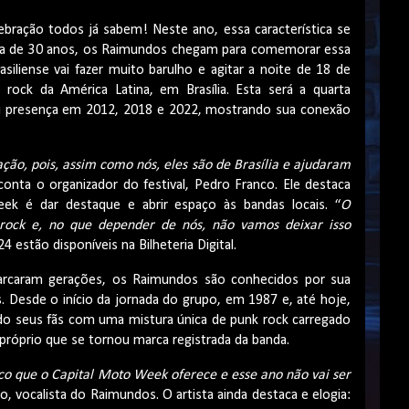
ração todos já sabem! Neste ano, essa característica se
eira de 30 anos, os Raimundos chegam para comemorar essa
asiliense vai fazer muito barulho e agitar a noite de 18 de
rock da América Latina, em Brasília. Esta será a quarta
 presença em 2012, 2018 e 2022, mostrando sua conexão
ão, pois, assim como nós, eles são de Brasília e ajudaram
 conta o organizador do festival, Pedro Franco. Ele destaca
ek é dar destaque e abrir espaço às bandas locais. “
O
ock e, no que depender de nós, não vamos deixar isso
 estão disponíveis na Bilheteria Digital.
marcaram gerações, os Raimundos são conhecidos por sua
s. Desde o início da jornada do grupo, em 1987 e, até hoje,
o seus fãs com uma mistura única de punk rock carregado
 próprio que se tornou marca registrada da banda.
o que o Capital Moto Week oferece e esse ano não vai ser
ão, vocalista do Raimundos. O artista ainda destaca e elogia: