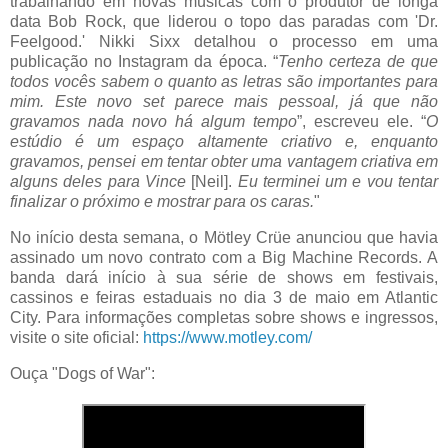
trabalhando em novas músicas com o produtor de longa
data Bob Rock, que liderou o topo das paradas com 'Dr.
Feelgood.' Nikki Sixx detalhou o processo em uma
publicação no Instagram da época. “
Tenho certeza de que
todos vocês sabem o quanto as letras são importantes para
mim. Este novo set parece mais pessoal, já que não
gravamos nada novo há algum tempo
”, escreveu ele. “
O
estúdio é um espaço altamente criativo e, enquanto
gravamos, pensei em tentar obter uma vantagem criativa em
alguns deles para Vince
[Neil].
Eu terminei um e vou tentar
finalizar o próximo e mostrar para os caras.
"
No início desta semana, o Mötley Crüe anunciou que havia
assinado um novo contrato com a Big Machine Records. A
banda dará início à sua série de shows em festivais,
cassinos e feiras estaduais no dia 3 de maio em Atlantic
City. Para informações completas sobre shows e ingressos,
visite o site oficial:
https://www.motley.com/
Ouça "Dogs of War":