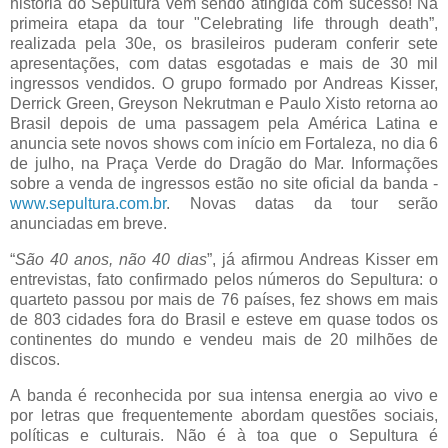
história do Sepultura vem sendo atingida com sucesso! Na
primeira etapa da tour "Celebrating life through death”,
realizada pela 30e, os brasileiros puderam conferir sete
apresentações, com datas esgotadas e mais de 30 mil
ingressos vendidos. O grupo formado por Andreas Kisser,
Derrick Green, Greyson Nekrutman e Paulo Xisto retorna ao
Brasil depois de uma passagem pela América Latina e
anuncia sete novos shows com início em Fortaleza, no dia 6
de julho, na Praça Verde do Dragão do Mar. Informações
sobre a venda de ingressos estão no site oficial da banda -
www.sepultura.com.br
. Novas datas da tour serão
anunciadas em breve.
“
São 40 anos, não 40 dias
”, já afirmou Andreas Kisser em
entrevistas, fato confirmado pelos números do Sepultura: o
quarteto passou por mais de 76 países, fez shows em mais
de 803 cidades fora do Brasil e esteve em quase todos os
continentes do mundo e vendeu mais de 20 milhões de
discos.
A banda é reconhecida por sua intensa energia ao vivo e
por letras que frequentemente abordam questões sociais,
políticas e culturais. Não é à toa que o Sepultura é