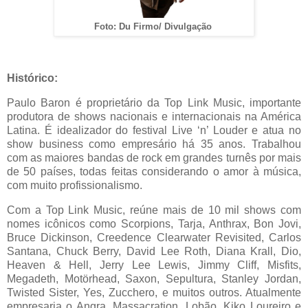
Foto: Du Firmo/ Divulgação
Histórico:
Paulo Baron é proprietário da Top Link Music, importante
produtora de shows nacionais e internacionais na América
Latina. É idealizador do festival Live ‘n’ Louder e atua no
show business como empresário há 35 anos. Trabalhou
com as maiores bandas de rock em grandes turnês por mais
de 50 países, todas feitas considerando o amor à música,
com muito profissionalismo.
Com a Top Link Music, reúne mais de 10 mil shows com
nomes icônicos como Scorpions, Tarja, Anthrax, Bon Jovi,
Bruce Dickinson, Creedence Clearwater Revisited, Carlos
Santana, Chuck Berry, David Lee Roth, Diana Krall, Dio,
Heaven & Hell, Jerry Lee Lewis, Jimmy Cliff, Misfits,
Megadeth, Motörhead, Saxon, Sepultura, Stanley Jordan,
Twisted Sister, Yes, Zucchero, e muitos outros. Atualmente
empresaria o Angra, Massacration, Lobão, Kiko Loureiro e