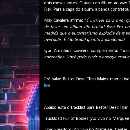
dois meses antes. O áudio do álbum ao vivo 
Rizk. Para a capa do álbum, a banda contratou 
Max Cavalera afirma: "
É incrível para mim q
de fazer um álbum tão brutal! Essa Era nos
medida que o autoritarismo explodia de mane
overdubs. É tão brutal quanto a pandemia!
"
Igor Amadeus Cavalera complementa: "
Toc
adrenalina. Você pode ouvir a energia crua 
Pré-salve Better Dead Than Mainstream: Liv
live
Abaixo está o tracklist para Better Dead Tha
Truckload Full of Bodies (Ao vivo no Marquee
Toxic Freedom (Ao vivo no Marquee Theater,