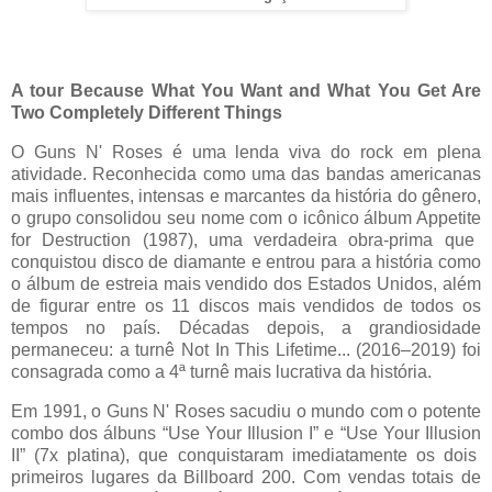
A tour
Because
What
You
Want
and
What
You
Get
Are
Two
Completely
Different
Things
O
Guns
N' Roses é uma lenda viva do rock em plena
atividade. Reconhecida como uma das bandas americanas
mais influentes, intensas e marcantes da história do gênero,
o grupo consolidou seu nome com o icônico álbum
Appetite
for
Destruction
(1987), uma verdadeira obra-prima que
conquistou disco de diamante e entrou para a história como
o álbum de estreia mais vendido dos Estados Unidos, além
de figurar entre os 11 discos mais vendidos de todos os
tempos no país. Décadas depois, a grandiosidade
permaneceu: a turnê
Not
In
This
Lifetime
... (2016
–2019) foi
consagrada como a 4
ª turnê mais lucrativa da história.
Em 1991, o
Guns
N' Roses sacudiu o mundo com o potente
combo dos álbuns “Use
Your
Illusion
I” e “Use
Your
Illusion
II” (7x platina), que conquistaram imediatamente os dois
primeiros lugares da Billboard 200. Com vendas totais de