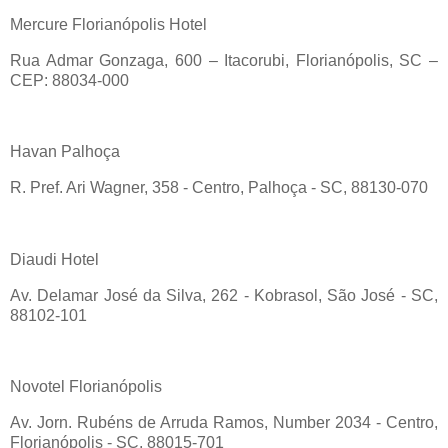
Mercure
Florianópolis Hotel
Rua
Admar
Gonzaga, 600
–
Itacorubi
, Florian
ópolis, SC
–
CEP: 88034-000
Havan
Palho
ça
R. Pref. Ari Wagner, 358 - Centro, Palhoça - SC, 88130-070
Diaudi
Hotel
Av.
Delamar
José da Silva, 262 -
Kobrasol
, São José - SC,
88102-101
Novotel
Florianópolis
Av. Jorn.
Rubéns
de Arruda Ramos,
Number
2034 - Centro,
Florianópolis - SC, 88015-701