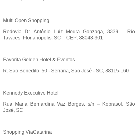
Multi
Open Shopping
Rodovia Dr. Antônio Luiz Moura Gonzaga, 3339
– Rio
Tavares, Florian
ópolis, SC
– CEP: 88048-301
Favorita Golden Hotel & Eventos
R. S
ão Benedito, 50 - Serraria, São José - SC, 88115-160
Kennedy
Executive
Hotel
Rua Maria
Bernardina
Vaz Borges, s/n
–
Kobrasol
, S
ão
José, SC
Shopping
ViaCatarina