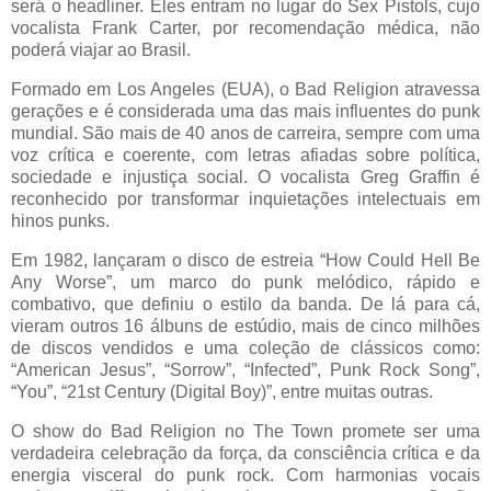
será o
headliner
. Eles entram no lugar do Sex
Pistols
, cujo
vocalista Frank Carter, por recomendação médica, não
poderá viajar ao Brasil.
Formado em Los Angeles (EUA), o
Bad
Religion
atravessa
gerações e é considerada uma das mais influentes do punk
mundial. São mais de 40 anos de carreira, sempre com uma
voz crítica e coerente, com letras afiadas sobre política,
sociedade e injustiça social. O vocalista Greg
Graffin
é
reconhecido por transformar inquietações intelectuais em
hinos punks.
Em 1982, lançaram o disco de estreia “
How
Could
Hell
Be
Any
Worse
”, um marco do punk melódico, rápido e
combativo, que definiu o estilo da banda. De lá para cá,
vieram outros 16 álbuns de estúdio, mais de cinco milhões
de discos vendidos e uma coleção de clássicos como:
“American Jesus”, “
Sorrow
”, “
Infected
”, Punk Rock Song”,
“
You
”, “21st
Century
(Digital Boy)”, entre muitas outras.
O show do
Bad
Religion
no The Town promete ser uma
verdadeira celebração da força, da consciência crítica e da
energia visceral do punk rock. Com harmonias vocais