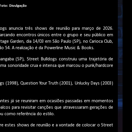
Foto: Divulgação
ldogs anuncia três shows de reunião para março de 2026.
marcando encontros únicos entre o grupo e seu público em
 Stage Garden, dia 14/03 em São Paulo (SP), no Carioca Club,
o 54. A realização é da Powerline Music & Books.
gaba (SP), Street Bulldogs construiu uma trajetória de
uma sonoridade crua e intensa que marcou o punk/hardcore
ogs (1998), Question Your Truth (2001), Unlucky Days (2003)
grantes já se reuniram em ocasiões passadas em momentos
palcos para revisitar canções que atravessaram gerações de
ou como referência do estilo.
bre estes shows de reunião e a vontade de colocar o Street