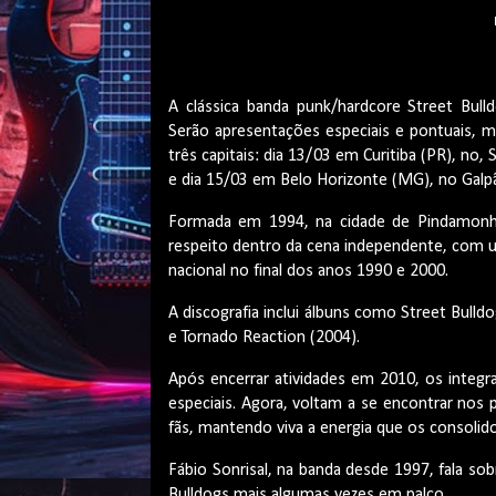
A clássica banda punk/hardcore Street Bul
Serão apresentações especiais e pontuais, 
três capitais: dia 13/03 em Curitiba (PR), no,
e dia 15/03 em Belo Horizonte (MG), no Galpã
Formada em 1994, na cidade de Pindamonhan
respeito dentro da cena independente, com 
nacional no final dos anos 1990 e 2000.
A discografia inclui álbuns como Street Bulld
e Tornado Reaction (2004).
Após encerrar atividades em 2010, os inte
especiais. Agora, voltam a se encontrar nos 
fãs, mantendo viva a energia que os consolid
Fábio Sonrisal, na banda desde 1997, fala so
Bulldogs mais algumas vezes em palco.