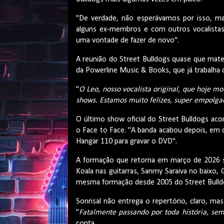
"De verdade, não esperávamos por isso, m
alguns ex-membros e com outros vocalistas 
uma vontade de fazer de novo".
A reunião do Street Bulldogs quase que materi
da Powerline Music & Books, que já trabalha
"
O Leo, nosso vocalista original, que hoje mo
shows. Estamos muito felizes, super empolga
O último show oficial do Street Bulldogs a
o Face to Face. "A banda acabou depois, em
Hangar 110 para gravar o DVD".
A formação que retorna em março de 2026 s
Koala nas guitarras, Sanmy Saraiva no baixo,
mesma formação desde 2005 do Street Bulld
Sonrisal não entrega o repertório, claro, m
"
Fatalmente passando por toda história, se
conta.