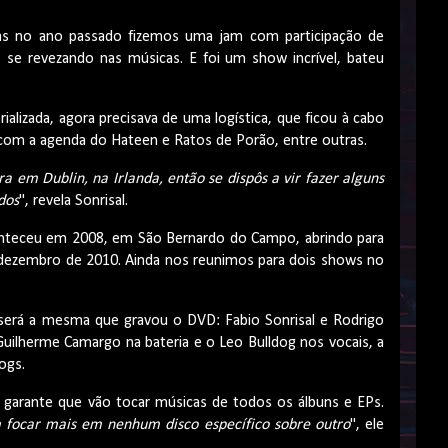
as no ano passado fizemos uma jam com participação de
se revezando nas músicas. E foi um show incrível, bateu
alizada, agora precisava de uma logística, que ficou à cabo
 com a agenda do Hateen e Ratos de Porão, entre outras.
ra em Dublin, na Irlanda, então se dispôs a vir fazer alguns
dos
", revela Sonrisal.
conteceu em 2008, em São Bernardo do Campo, abrindo para
 dezembro de 2010. Ainda nos reunimos para dois shows no
erá a mesma que gravou o DVD: Fabio Sonrisal e Rodrigo
 Guilherme Camargo na bateria e o Leo Bulldog nos vocais, a
ogs.
as garante que vão tocar músicas de todos os álbuns e EPs.
m focar mais em nenhum disco específico sobre outro
", ele