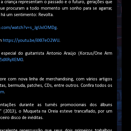
 a criança representam o passado e o futuro, gerações que
ue procuram a todo momento um sonho para se agarrar,
ó há um sentimento: Revolta.
be.com/watch?v=s_JgUxIOMDg
.
em
https://youtu.be/ilXll7eO2WU
.
 especial do guitarrista Antonio Araújo (Korzus/One Arm
aZidXRyXEM0
.
re com nova linha de merchandising, com vários artigos
s, bermuda, patches, CDs, entre outros. Confira todos os
om
.
entações durante as turnês promocionais dos álbuns
” (2013), o Muqueta na Oreia esteve trancafiado, por um
eiro disco de inéditas.
excelente repercussão que seus dois primeiros trabalhos