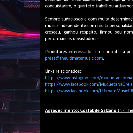
conquistaram, o quarteto trabalhou arduame
Sempre audaciosos e com muita determinaç
música independente com muita personalidade 
cresceu, ganhou respeito, firmou seu nom
performances devastadoras.
Produtores interessados em contratar a pe
press@theultimatemusic.com
.
Links relacionados:
https://www.instagram.com/muquetanaoreia
https://www.facebook.com/MuquetaNaOreia
https://www.facebook.com/UltimateMusicP
Agradecimento: Costábile Salzano Jr. - Th