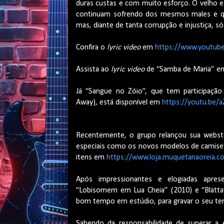
duras custas e com muito esforço. O velho e
continuam sofrendo dos mesmos males e q
mas, diante de tanta corrupção e injustiça, s
Confira o
lyric video
em
https://www.youtu
Assista ao
lyric video
de “Samba de Maria” 
Já “Sangue no Zóio”, que tem participação
Away), está disponível em
https://youtu.be/
Recentemente, o grupo relançou sua websto
especiais como os novos modelos de camiseta
itens em
https://www.loja.muquetanaoreia.c
Após impressionantes e elogiadas apres
“Lobisomem em Lua Cheia” (2010) e “Blatta
bom tempo em estúdio, para gravar o seu terc
Sabendo da responsabilidade de superar a 