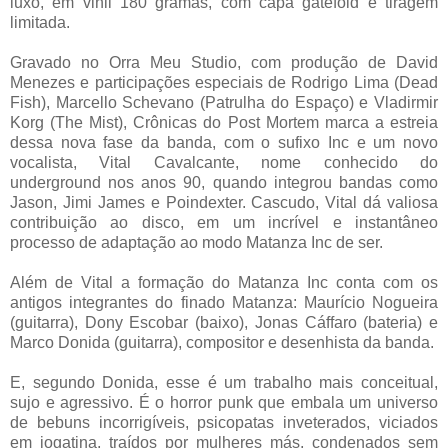
luxo, em vinil 180 gramas, com capa gatefold e tiragem
limitada.
Gravado no Orra Meu Studio, com produção de David
Menezes e participações especiais de Rodrigo Lima (Dead
Fish), Marcello Schevano (Patrulha do Espaço) e Vladirmir
Korg (The Mist), Crônicas do Post Mortem marca a estreia
dessa nova fase da banda, com o sufixo Inc e um novo
vocalista, Vital Cavalcante, nome conhecido do
underground nos anos 90, quando integrou bandas como
Jason, Jimi James e Poindexter. Cascudo, Vital dá valiosa
contribuição ao disco, em um incrível e instantâneo
processo de adaptação ao modo Matanza Inc de ser.
Além de Vital a formação do Matanza Inc conta com os
antigos integrantes do finado Matanza: Maurício Nogueira
(guitarra), Dony Escobar (baixo), Jonas Cáffaro (bateria) e
Marco Donida (guitarra), compositor e desenhista da banda.
E, segundo Donida, esse é um trabalho mais conceitual,
sujo e agressivo. É o horror punk que embala um universo
de bebuns incorrigíveis, psicopatas inveterados, viciados
em jogatina, traídos por mulheres más, condenados sem