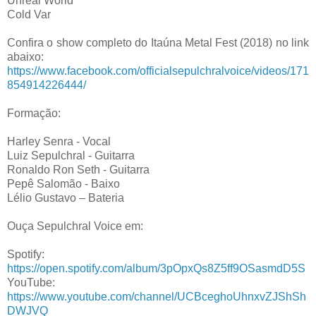
Unreal World
Cold Var
Confira o show completo do Itaúna Metal Fest (2018) no link
abaixo:
https://www.facebook.com/officialsepulchralvoice/videos/171
854914226444/
Formação:
Harley Senra - Vocal
Luiz Sepulchral - Guitarra
Ronaldo Ron Seth - Guitarra
Pepê Salomão - Baixo
Lélio Gustavo – Bateria
Ouça Sepulchral Voice em:
Spotify:
https://open.spotify.com/album/3pOpxQs8Z5ff9OSasmdD5S
YouTube:
https://www.youtube.com/channel/UCBceghoUhnxvZJShSh
DWJVQ