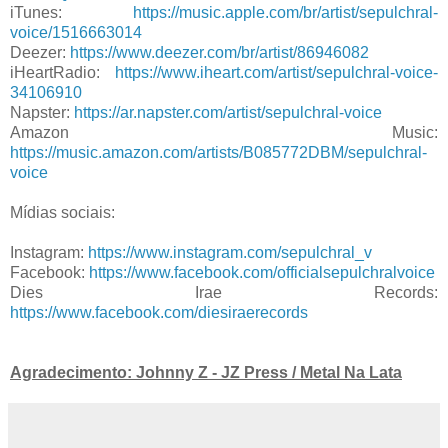
iTunes:
https://music.apple.com/br/artist/sepulchral-
voice/1516663014
Deezer:
https://www.deezer.com/br/artist/86946082
iHeartRadio:
https://www.iheart.com/artist/sepulchral-voice-
34106910
Napster:
https://ar.napster.com/artist/sepulchral-voice
Amazon Music:
https://music.amazon.com/artists/B085772DBM/sepulchral-
voice
Mídias sociais:
Instagram:
https://www.instagram.com/sepulchral_v
Facebook:
https://www.facebook.com/officialsepulchralvoice
Dies Irae Records:
https://www.facebook.com/diesiraerecords
Agradecimento: Johnny Z - JZ Press / Metal Na Lata