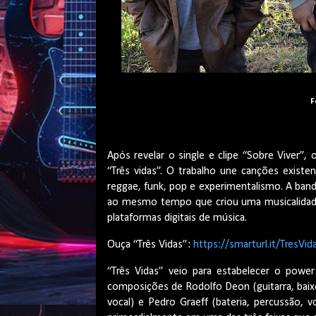
F
Após revelar o single e clipe “Sobre Viver”
“Três vidas”. O trabalho une canções existe
reggae, funk, pop e experimentalismo. A banda
ao mesmo tempo que criou uma musicalidade ú
plataformas digitais de música.
Ouça “Três Vidas”:
https://smarturl.it/TresVi
“Três Vidas” veio para estabelecer o power 
composições de Rodolfo Deon (guitarra, baixo, 
vocal) e Pedro Graeff (bateria, percussão,