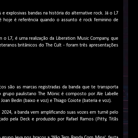
e explosivas bandas na história do alternative rock. Já o L7
é hoje é referência quando o assunto é rock feminino de
om o L7, é uma realização da Liberation Music Company, que
eteranos britânicos do The Cult - foram três apresentações
cos são as marcas registradas da banda que te transporta
o grupo paulistano The Mönic é composto por Ale Labelle
, Joan Bedin (baixo e voz) e Thiago Coiote (bateria e voz).
io 2024, a banda vem amplificando suas vozes em turnê pelo
çado pela Deck e produzido por Rafael Ramos (Pitty, Titãs
o grupo leva nos braços a 'Não Tem Banda Com Mina', festa