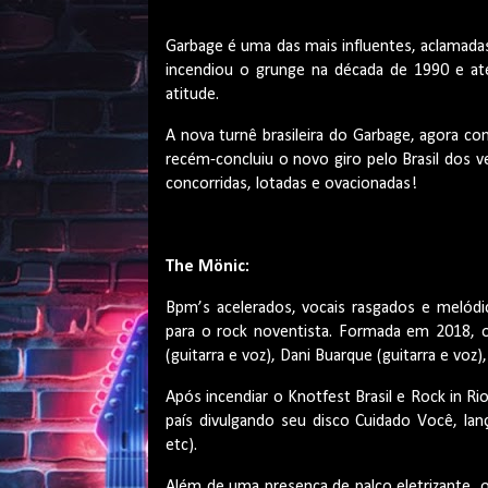
Garbage é uma das mais influentes, aclamadas 
incendiou o grunge na década de 1990 e at
atitude.
A nova turnê brasileira do Garbage, agora c
recém-concluiu o novo giro pelo Brasil dos v
concorridas, lotadas e ovacionadas!
The Mönic:
Bpm’s acelerados, vocais rasgados e melódi
para o rock noventista. Formada em 2018, 
(guitarra e voz), Dani Buarque (guitarra e voz)
Após incendiar o Knotfest Brasil e Rock in R
país divulgando seu disco Cuidado Você, lan
etc).
Além de uma presença de palco eletrizante, 