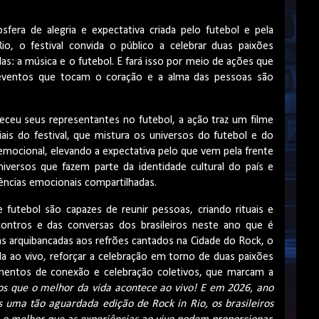
ra de alegria e expectativa criada pelo futebol e pela
, o festival convida o público a celebrar duas paixões
das: a música e o futebol. E fará isso por meio de ações que
eventos que tocam o coração e a alma das pessoas são
ceu seus representantes no futebol, a ação traz um filme
is do festival, que mistura os universos do futebol e do
emocional, elevando a expectativa pelo que vem pela frente
iversos que fazem parte da identidade cultural do país e
ncias emocionais compartilhadas.
e futebol são capazes de reunir pessoas, criando rituais e
ontros e das conversas dos brasileiros neste ano que é
s arquibancadas aos refrões cantados na Cidade do Rock, o
 ao vivo, reforçar a celebração em torno de duas paixões
mentos de conexão e celebração coletivos, que marcam a
s que o melhor da vida acontece ao vivo! E em 2026, ano
 uma tão aguardada edição de Rock in Rio, os brasileiros