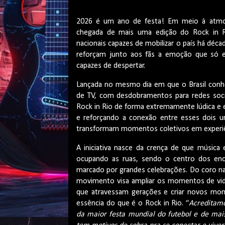
2026 é um ano de festa! Em meio à atmosfe
chegada de mais uma edição do Rock in Rio
nacionais capazes de mobilizar o país há déca
reforçam junto aos fãs a emoção que só 
capazes de despertar.
Lançada no mesmo dia em que o Brasil conhe
de TV, com desdobramentos para redes socia
Rock in Rio de forma extremamente lúdica e 
e reforçando a conexão entre esses dois un
transformam momentos coletivos em experiê
A iniciativa nasce da crença de que música 
ocupando as ruas, sendo o centro dos enc
marcado por grandes celebrações. Do coro na
movimento visa ampliar os momentos de vida
que atravessam gerações e criar novos mo
essência do que é o Rock in Rio. “
Acreditamo
da maior festa mundial do futebol e de mais