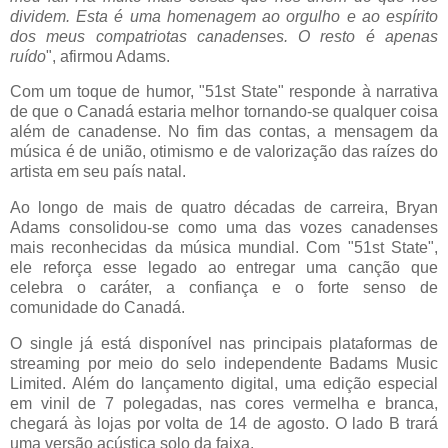
dividem. Esta é uma homenagem ao orgulho e ao espírito
dos meus compatriotas canadenses. O resto é apenas
ruído
", afirmou Adams.
Com um toque de humor, "51st State" responde à narrativa
de que o Canadá estaria melhor tornando-se qualquer coisa
além de canadense. No fim das contas, a mensagem da
música é de união, otimismo e de valorização das raízes do
artista em seu país natal.
Ao longo de mais de quatro décadas de carreira, Bryan
Adams consolidou-se como uma das vozes canadenses
mais reconhecidas da música mundial. Com "51st State",
ele reforça esse legado ao entregar uma canção que
celebra o caráter, a confiança e o forte senso de
comunidade do Canadá.
O single já está disponível nas principais plataformas de
streaming por meio do selo independente Badams Music
Limited. Além do lançamento digital, uma edição especial
em vinil de 7 polegadas, nas cores vermelha e branca,
chegará às lojas por volta de 14 de agosto. O lado B trará
uma versão acústica solo da faixa.