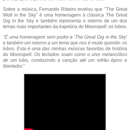
Sobre a música, Fernando Ribeiro revelou que "The Great
Wolf in the Sky" é uma homenagem à clássica The Great
Gig in the Sky e também representa o retorno de um dos
temas mais importantes da trajetória do Moonspell: os lobos.
"
É uma homenagem sem pudor a 'The Great Gig in the Sky'
e também um retorno a um tema que nos é muito querido: os
lobos. Esta é uma das minhas músicas favoritas da história
do Moonspell. Os teclados soam como o uivo melancólico
de um lobo, conduzindo a canção até um refrão épico e
libertador.
"