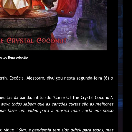
oto: Reprodução
h, Escócia, Alestorm, divulgou nesta segunda-feira (6) o
éditas da banda, intitulado 'Curse Of The Crystal Coconut',
wow, todos sabem que as canções curtas são as melhores
que fazer um vídeo para a música mais curta em nosso
o vídeo: "
Sim, a pandemia tem sido difícil para todos, mas