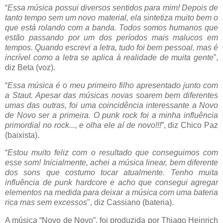
“
Essa música possui diversos sentidos para mim! Depois de
tanto tempo sem um novo material, ela sintetiza muito bem o
que está rolando com a banda. Todos somos humanos que
estão passando por um dos períodos mais malucos em
tempos. Quando escrevi a letra, tudo foi bem pessoal, mas é
incrível como a letra se aplica à realidade de muita gente
”,
diz Beta (voz).
“
Essa música é o meu primeiro filho apresentado junto com
a Staut. Apesar das músicas novas soarem bem diferentes
umas das outras, foi uma coincidência interessante a Novo
de Novo ser a primeira. O punk rock foi a minha influência
primordial no rock..., e olha ele aí de novo!!!
”, diz Chico Paz
(baixista).
“
Estou muito feliz com o resultado que conseguimos com
esse som! Inicialmente, achei a música linear, bem diferente
dos sons que costumo tocar atualmente. Tenho muita
influência de punk hardcore e acho que consegui agregar
elementos na medida para deixar a música com uma bateria
rica mas sem excessos
", diz Cassiano (bateria).
A música “Novo de Novo”, foi produzida por Thiago Heinrich