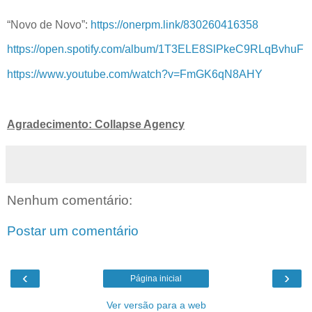
“Novo de Novo”:
https://onerpm.link/830260416358
https://open.spotify.com/album/1T3ELE8SlPkeC9RLqBvhuF
https://www.youtube.com/watch?v=FmGK6qN8AHY
Agradecimento: Collapse Agency
Nenhum comentário:
Postar um comentário
‹
›
Página inicial
Ver versão para a web